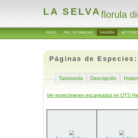
LA SELVA
florula di
INICIO
PAG. DE FAMILIAS
GALERÍA
MOTORES
Páginas de Especies
Taxonomía
Descripción
Histor
Ver especímenes escaneados en OTS He