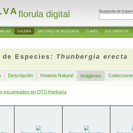
LVA
florula digital
Busqueda de Especi
MILIAS
GALERÍA
MOTORES DE BÚSQUEDA
CLAVES
DOCUMENTOS
 de Especies:
Thunbergia erecta
a
Descripción
Historia Natural
Coleccione
Imágenes
s escaneados en OTS Herbaria