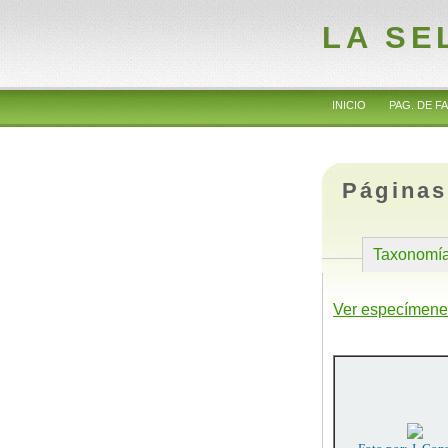
LA SE
INICIO
PAG. DE FA
Páginas
Taxonomí
Ver especímene