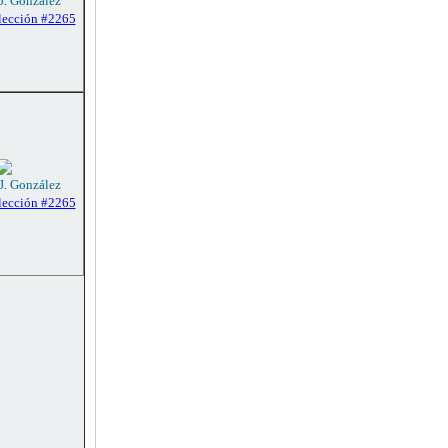
 J. González
lección #2265
 J. González
lección #2265