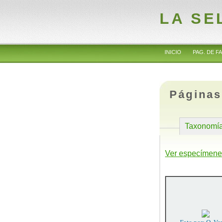
LA SE
INICIO
PAG. DE FA
Páginas
Taxonomí
Ver especímene