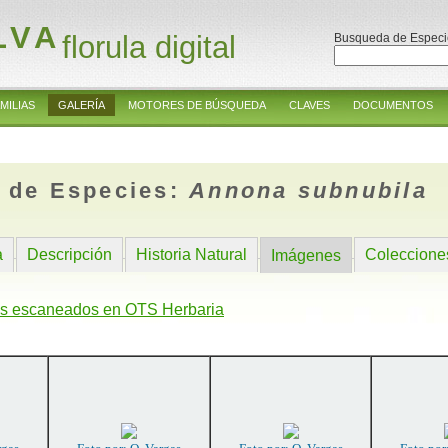
LVA
florula digital
Busqueda de Especi
MILIAS
GALERÍA
MOTORES DE BÚSQUEDA
CLAVES
DOCUMENTOS
 de Especies:
Annona subnubila
a
Descripción
Historia Natural
Coleccione
Imágenes
s escaneados en OTS Herbaria