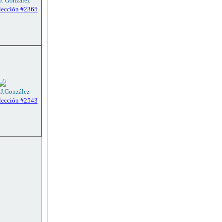
 J. González
lección #2365
 J.González
lección #2543