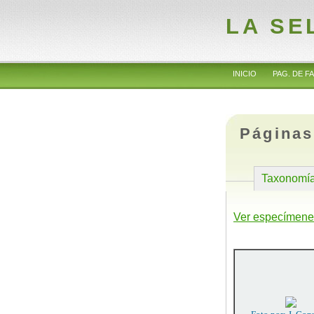
LA SE
INICIO
PAG. DE FA
Páginas
Taxonomí
Ver especímene