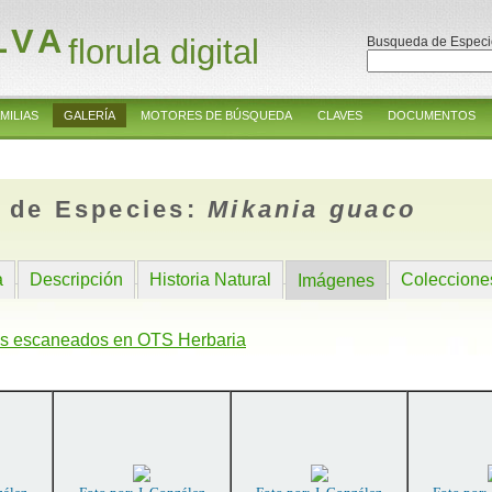
LVA
florula digital
Busqueda de Especi
MILIAS
GALERÍA
MOTORES DE BÚSQUEDA
CLAVES
DOCUMENTOS
 de Especies:
Mikania guaco
a
Descripción
Historia Natural
Coleccione
Imágenes
s escaneados en OTS Herbaria