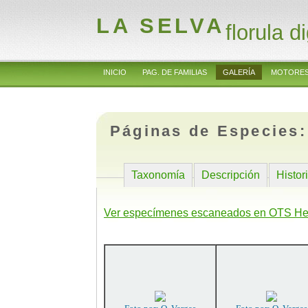
LA SELVA
florula di
INICIO
PAG. DE FAMILIAS
GALERÍA
MOTORES
Páginas de Especies
Taxonomía
Descripción
Histor
Ver especímenes escaneados en OTS He