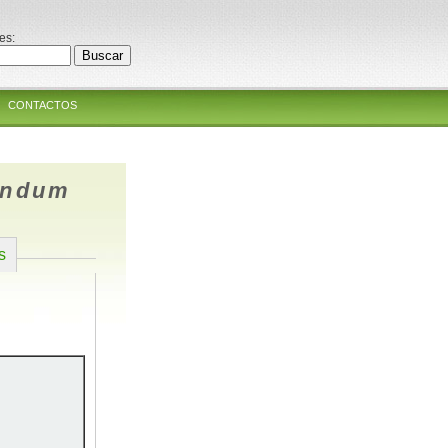
es:
CONTACTOS
undum
s