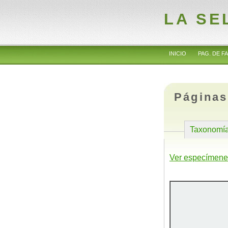
LA SE
INICIO
PAG. DE FA
Páginas
Taxonomí
Ver especímene