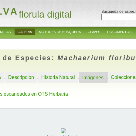
LVA
florula digital
Busqueda de Especi
MILIAS
GALERÍA
MOTORES DE BÚSQUEDA
CLAVES
DOCUMENTOS
 de Especies:
Machaerium florib
a
Descripción
Historia Natural
Coleccione
Imágenes
s escaneados en OTS Herbaria