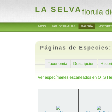
LA SELVA
florula di
INICIO
PAG. DE FAMILIAS
GALERÍA
MOTORES
Páginas de Especies
Taxonomía
Descripción
Histor
Ver especímenes escaneados en OTS He