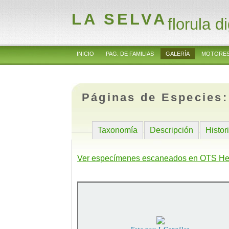
LA SELVA
florula di
INICIO
PAG. DE FAMILIAS
GALERÍA
MOTORES
Páginas de Especies
Taxonomía
Descripción
Histor
Ver especímenes escaneados en OTS He