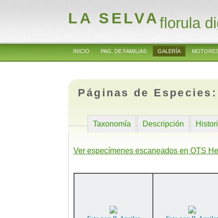
LA SELVA
florula di
INICIO
PAG. DE FAMILIAS
GALERÍA
MOTORES
Páginas de Especies
Taxonomía
Descripción
Histor
Ver especímenes escaneados en OTS He