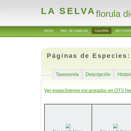
LA SELVA
florula di
INICIO
PAG. DE FAMILIAS
GALERÍA
MOTORES
Páginas de Especies
Taxonomía
Descripción
Histor
Ver especímenes escaneados en OTS He