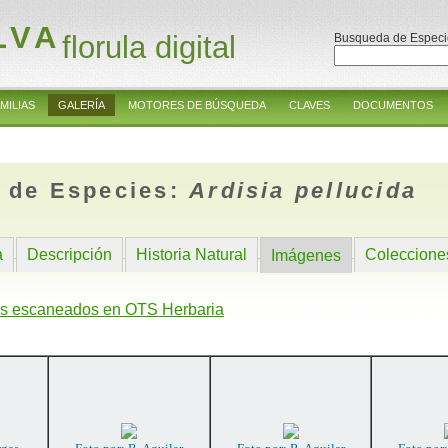
LVA
florula digital
Busqueda de Especi
MILIAS
GALERÍA
MOTORES DE BÚSQUEDA
CLAVES
DOCUMENTOS
 de Especies:
Ardisia pellucida
a
Descripción
Historia Natural
Coleccione
Imágenes
s escaneados en OTS Herbaria