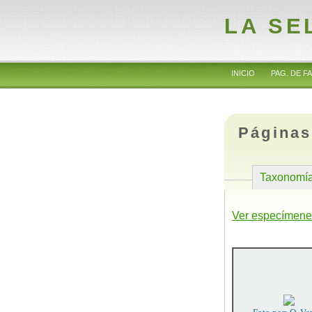
LA SE
INICIO
PAG. DE FA
Páginas
Taxonomí
Ver especímene