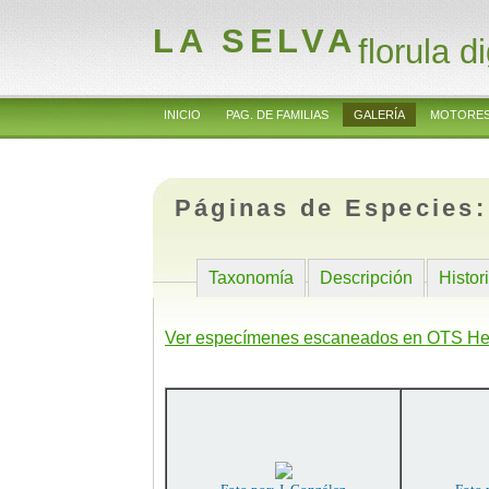
LA SELVA
florula di
INICIO
PAG. DE FAMILIAS
GALERÍA
MOTORES
Páginas de Especies
Taxonomía
Descripción
Histor
Ver especímenes escaneados en OTS He