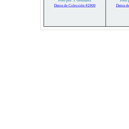
Foto por: J. González
Foto 
Datos de Colección #2900
Datos d