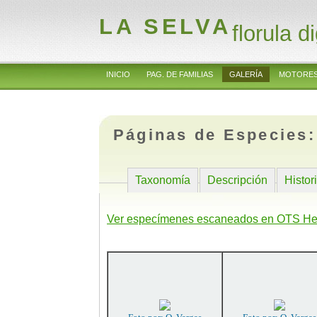
LA SELVA
florula di
INICIO
PAG. DE FAMILIAS
GALERÍA
MOTORES
Páginas de Especies
Taxonomía
Descripción
Histor
Ver especímenes escaneados en OTS He