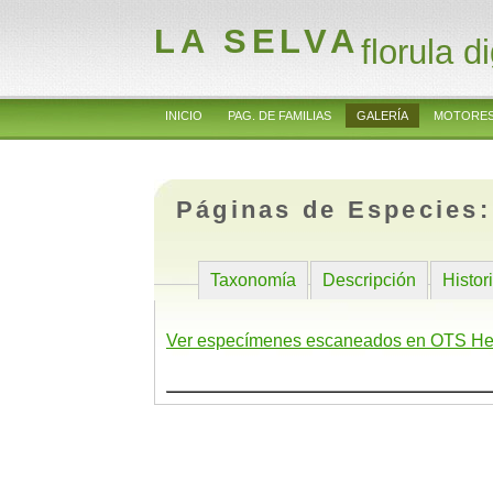
LA SELVA
florula di
INICIO
PAG. DE FAMILIAS
GALERÍA
MOTORES
Páginas de Especies
Taxonomía
Descripción
Histor
Ver especímenes escaneados en OTS He