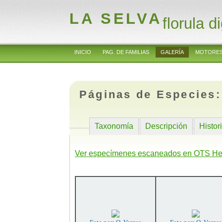
LA SELVA
florula di
INICIO
PAG. DE FAMILIAS
GALERÍA
MOTORES
Páginas de Especies
Taxonomía
Descripción
Histor
Ver especímenes escaneados en OTS He