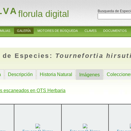
LVA
florula digital
Busqueda de Especi
MILIAS
GALERÍA
MOTORES DE BÚSQUEDA
CLAVES
DOCUMENTOS
 de Especies:
Tournefortia hirsu
a
Descripción
Historia Natural
Coleccione
Imágenes
s escaneados en OTS Herbaria