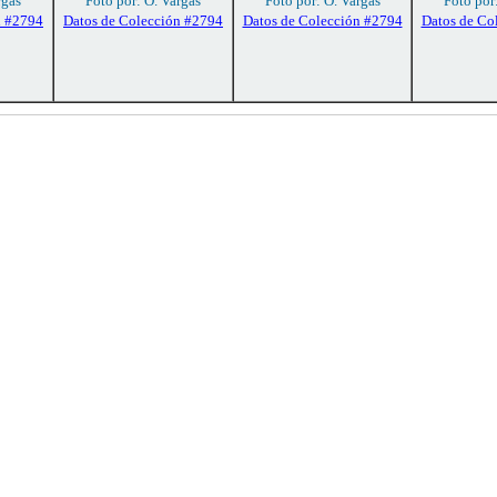
rgas
Foto por: O. Vargas
Foto por: O. Vargas
Foto por
n #2794
Datos de Colección #2794
Datos de Colección #2794
Datos de Co