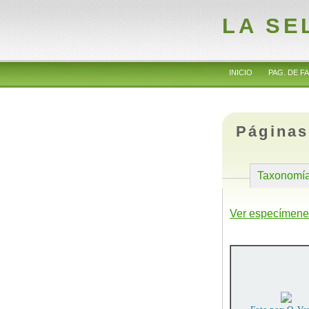
LA SE
INICIO
PAG. DE FA
Páginas
Taxonomí
Ver especímene