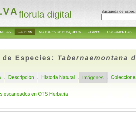
LVA
florula digital
Busqueda de Especi
MILIAS
GALERÍA
MOTORES DE BÚSQUEDA
CLAVES
DOCUMENTOS
 de Especies:
Tabernaemontana d
a
Descripción
Historia Natural
Coleccione
Imágenes
s escaneados en OTS Herbaria