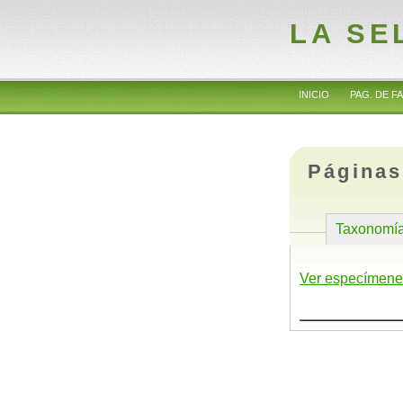
LA SE
INICIO
PAG. DE FA
Páginas
Taxonomí
Ver especímene