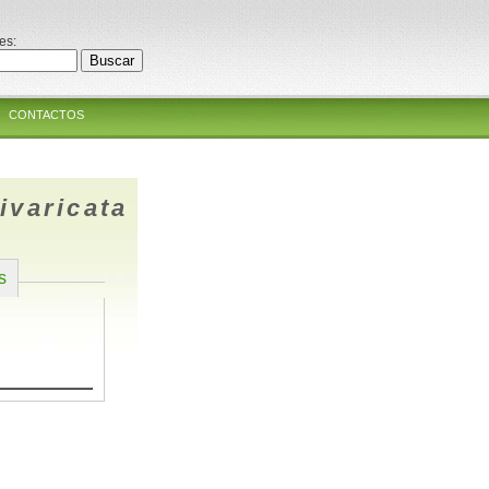
es:
CONTACTOS
ivaricata
s