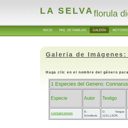
LA SELVA
florula di
INICIO
PAG. DE FAMILIAS
GALERÍA
MOTORES
Galería de Imágenes:
Haga clic en el nombre del género para
1 Especies del Genero: Connaru
Especie
Autor
Testigo
G.
O. Vargas
costaricensis
Schellenb.
1131,LSCR.