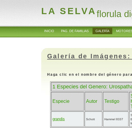
LA SELVA
florula di
INICIO
PAG. DE FAMILIAS
GALERÍA
MOTORES
Galería de Imágenes:
Haga clic en el nombre del género para
1 Especies del Genero: Urospath
Especie
Autor
Testigo
grandis
Schott
Hammel 8337
f