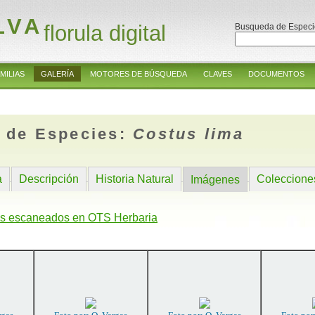
LVA
florula digital
Busqueda de Especi
MILIAS
GALERÍA
MOTORES DE BÚSQUEDA
CLAVES
DOCUMENTOS
 de Especies:
Costus lima
a
Descripción
Historia Natural
Coleccione
Imágenes
s escaneados en OTS Herbaria