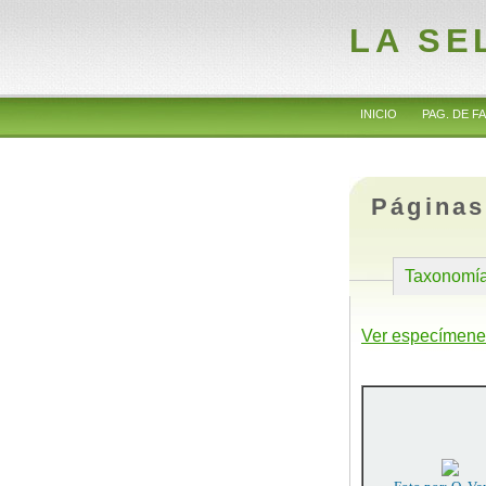
LA SE
INICIO
PAG. DE FA
Páginas
Taxonomí
Ver especímene