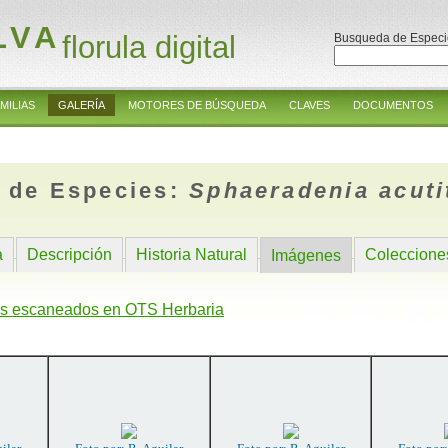
LVA
florula digital
Busqueda de Especi
MILIAS
GALERÍA
MOTORES DE BÚSQUEDA
CLAVES
DOCUMENTOS
 de Especies:
Sphaeradenia acuti
a
Descripción
Historia Natural
Coleccione
Imágenes
s escaneados en OTS Herbaria