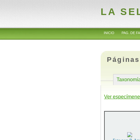
LA SE
INICIO
PAG. DE FA
Páginas
Taxonomí
Ver especímene