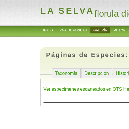
LA SELVA
florula di
INICIO
PAG. DE FAMILIAS
GALERÍA
MOTORES
Páginas de Especies
Taxonomía
Descripción
Histor
Ver especímenes escaneados en OTS He