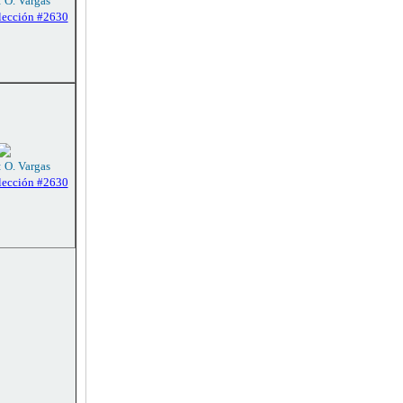
: O. Vargas
lección #2630
: O. Vargas
lección #2630