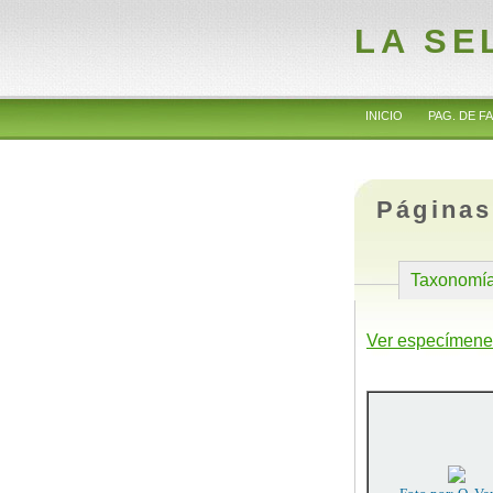
LA SE
INICIO
PAG. DE FA
Páginas
Taxonomí
Ver especímene