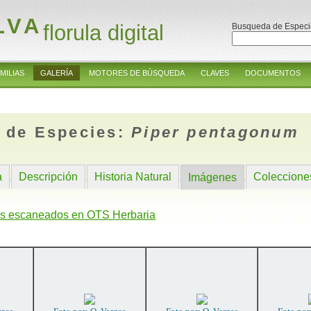
LVA
florula digital
Busqueda de Especi
MILIAS
GALERÍA
MOTORES DE BÚSQUEDA
CLAVES
DOCUMENTOS
 de Especies:
Piper pentagonum
a
Descripción
Historia Natural
Coleccione
Imágenes
s escaneados en OTS Herbaria