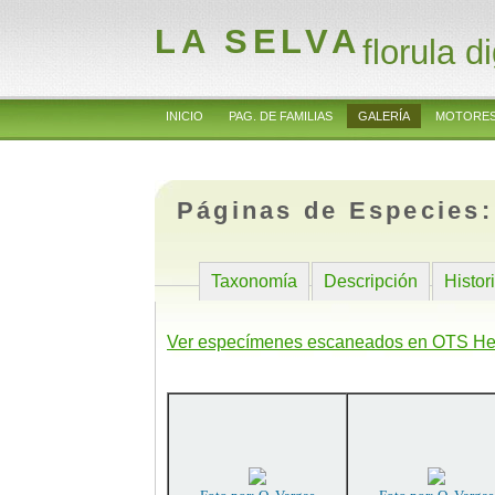
LA SELVA
florula di
INICIO
PAG. DE FAMILIAS
GALERÍA
MOTORES
Páginas de Especies
Taxonomía
Descripción
Histor
Ver especímenes escaneados en OTS He