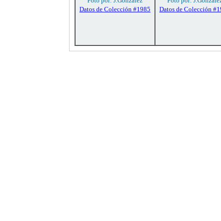
Foto por: J.González
Foto por: J.Gonzále
Datos de Colección #1985
Datos de Colección #