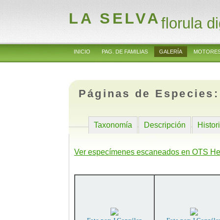
LA SELVA
florula di
INICIO
PAG. DE FAMILIAS
GALERÍA
MOTORES
Páginas de Especies
Taxonomía
Descripción
Histor
Ver especímenes escaneados en OTS He