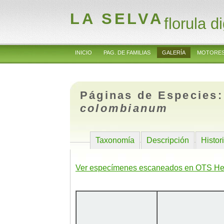
LA SELVA
florula di
INICIO
PAG. DE FAMILIAS
GALERÍA
MOTORES
Páginas de Especies
colombianum
Taxonomía
Descripción
Histor
Ver especímenes escaneados en OTS He