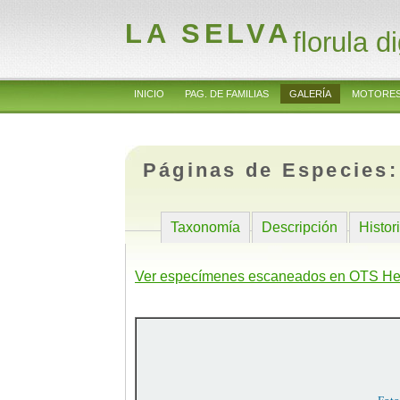
LA SELVA
florula di
INICIO
PAG. DE FAMILIAS
GALERÍA
MOTORES
Páginas de Especies
Taxonomía
Descripción
Histor
Ver especímenes escaneados en OTS He