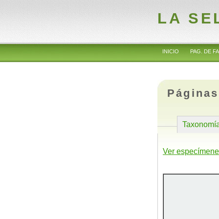
LA SE
INICIO
PAG. DE FA
Páginas
Taxonomí
Ver especímene