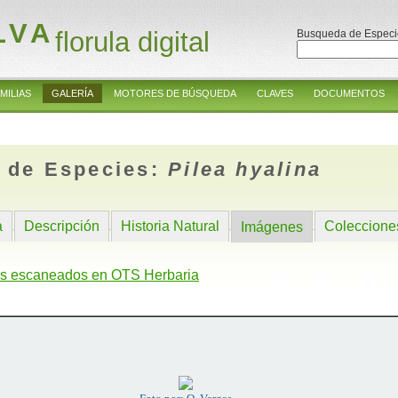
LVA
florula digital
Busqueda de Especi
MILIAS
GALERÍA
MOTORES DE BÚSQUEDA
CLAVES
DOCUMENTOS
 de Especies:
Pilea hyalina
a
Descripción
Historia Natural
Coleccione
Imágenes
s escaneados en OTS Herbaria