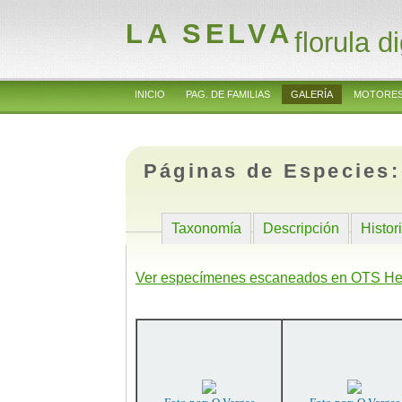
LA SELVA
florula di
INICIO
PAG. DE FAMILIAS
GALERÍA
MOTORES
Páginas de Especies
Taxonomía
Descripción
Histor
Ver especímenes escaneados en OTS He