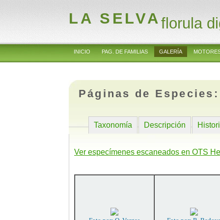
LA SELVA
florula di
INICIO
PAG. DE FAMILIAS
GALERÍA
MOTORES
Páginas de Especies
Taxonomía
Descripción
Histor
Ver especímenes escaneados en OTS He