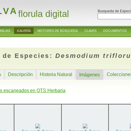
LVA
florula digital
Busqueda de Especi
MILIAS
GALERÍA
MOTORES DE BÚSQUEDA
CLAVES
DOCUMENTOS
 de Especies:
Desmodium triflor
a
Descripción
Historia Natural
Coleccione
Imágenes
s escaneados en OTS Herbaria