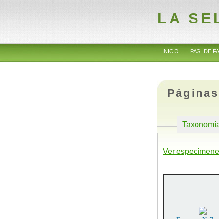
LA SE
INICIO
PAG. DE FA
Páginas
Taxonomí
Ver especímene