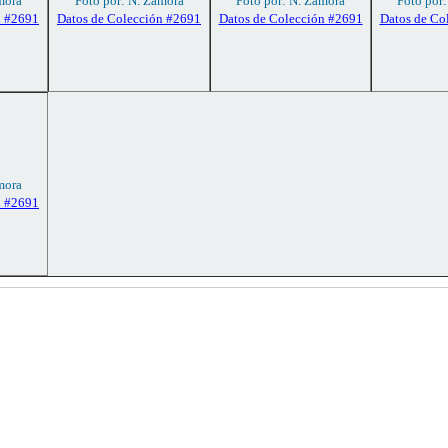
mora
Foto por: N. Zamora
Foto por: N. Zamora
Foto por
n #2691
Datos de Colección #2691
Datos de Colección #2691
Datos de Co
mora
n #2691