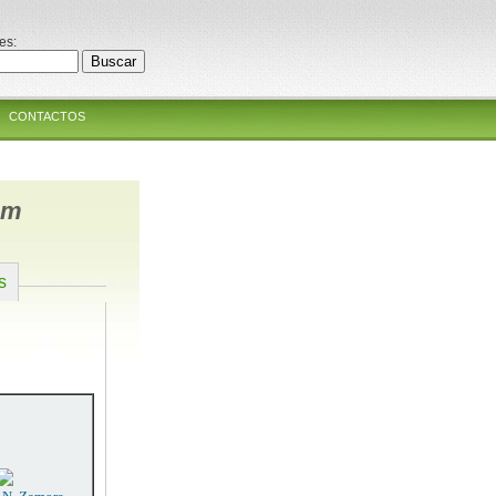
es:
CONTACTOS
um
s