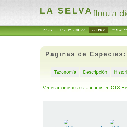
LA SELVA
florula di
INICIO
PAG. DE FAMILIAS
GALERÍA
MOTORES
Páginas de Especies
Taxonomía
Descripción
Histor
Ver especímenes escaneados en OTS He