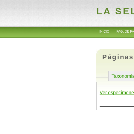
LA SE
INICIO
PAG. DE FA
Páginas
Taxonomí
Ver especímene