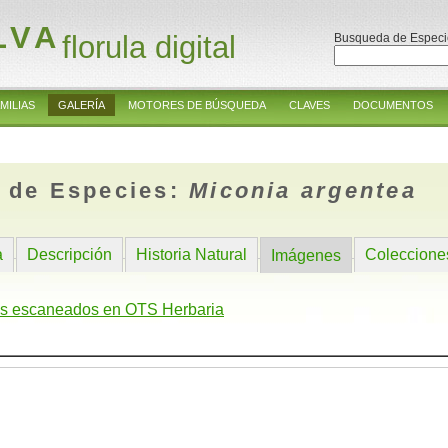
LVA
florula digital
Busqueda de Especi
MILIAS
GALERÍA
MOTORES DE BÚSQUEDA
CLAVES
DOCUMENTOS
 de Especies:
Miconia argentea
a
Descripción
Historia Natural
Coleccione
Imágenes
s escaneados en OTS Herbaria