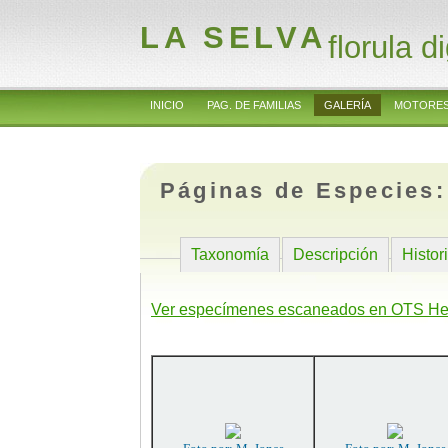
LA SELVA
florula di
INICIO
PAG. DE FAMILIAS
GALERÍA
MOTORES
Páginas de Especies
Taxonomía
Descripción
Histor
Ver especímenes escaneados en OTS He